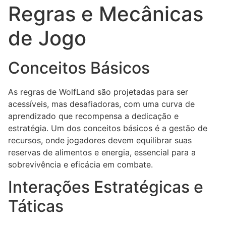
Regras e Mecânicas
de Jogo
Conceitos Básicos
As regras de WolfLand são projetadas para ser
acessíveis, mas desafiadoras, com uma curva de
aprendizado que recompensa a dedicação e
estratégia. Um dos conceitos básicos é a gestão de
recursos, onde jogadores devem equilibrar suas
reservas de alimentos e energia, essencial para a
sobrevivência e eficácia em combate.
Interações Estratégicas e
Táticas