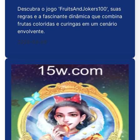
Descubra o jogo 'FruitsAndJokers100', suas
regras e a fascinante dinâmica que combina
frutas coloridas e curingas em um cenário
envolvente.
2026-04-09