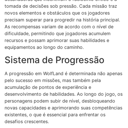
tomada de decisões sob pressão. Cada missão traz
novos elementos e obstáculos que os jogadores
precisam superar para progredir na história principal.
As recompensas variam de acordo com o nível de
dificuldade, permitindo que jogadores acumulem
recursos e possam aprimorar suas habilidades e
equipamentos ao longo do caminho.
Sistema de Progressão
A progressão em WolfLand é determinada não apenas
pelo sucesso em missões, mas também pela
acumulação de pontos de experiência e
desenvolvimento de habilidades. Ao longo do jogo, os
personagens podem subir de nível, desbloqueando
novas capacidades e aprimorando suas competências
existentes, o que é essencial para enfrentar os
desafios crescentes.