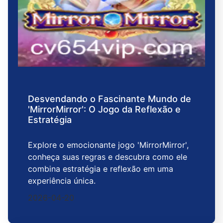
Desvendando o Fascinante Mundo de
'MirrorMirror': O Jogo da Reflexão e
Estratégia
Explore o emocionante jogo 'MirrorMirror',
conheça suas regras e descubra como ele
combina estratégia e reflexão em uma
experiência única.
2026-04-20