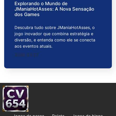
Explorando o Mundo de
JManiaHotAsses: A Nova Sensação
dos Games
Descubra tudo sobre JManiaHotAsses, o
jogo inovador que combina estratégia e
diversão, e entenda como ele se conecta
aos eventos atuais.
2026-03-27