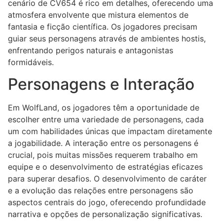
cenário de CV654 é rico em detalhes, oferecendo uma
atmosfera envolvente que mistura elementos de
fantasia e ficção científica. Os jogadores precisam
guiar seus personagens através de ambientes hostis,
enfrentando perigos naturais e antagonistas
formidáveis.
Personagens e Interação
Em WolfLand, os jogadores têm a oportunidade de
escolher entre uma variedade de personagens, cada
um com habilidades únicas que impactam diretamente
a jogabilidade. A interação entre os personagens é
crucial, pois muitas missões requerem trabalho em
equipe e o desenvolvimento de estratégias eficazes
para superar desafios. O desenvolvimento de caráter
e a evolução das relações entre personagens são
aspectos centrais do jogo, oferecendo profundidade
narrativa e opções de personalização significativas.