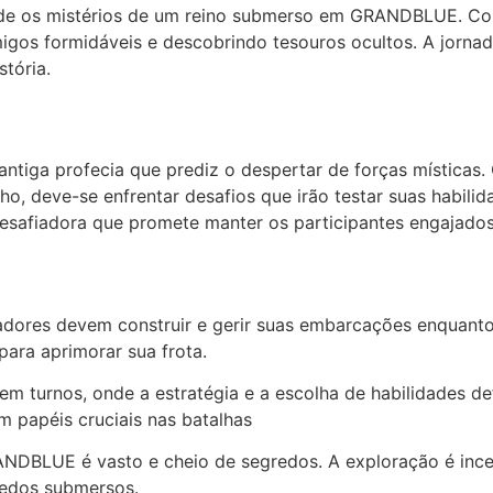
e os mistérios de um reino submerso em GRANDBLUE. Com
nimigos formidáveis e descobrindo tesouros ocultos. A jorn
tória.
iga profecia que prediz o despertar de forças místicas.
nho, deve-se enfrentar desafios que irão testar suas habili
esafiadora que promete manter os participantes engajados
dores devem construir e gerir suas embarcações enquant
para aprimorar sua frota.
em turnos, onde a estratégia e a escolha de habilidades d
 papéis cruciais nas batalhas
NDBLUE é vasto e cheio de segredos. A exploração é inc
redos submersos.