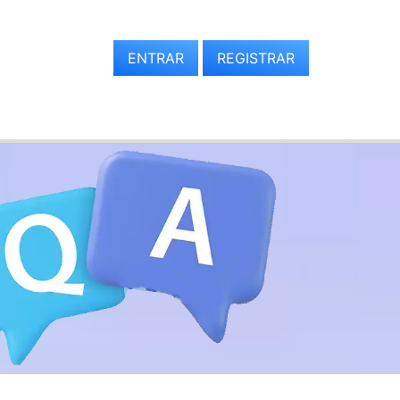
ENTRAR
REGISTRAR