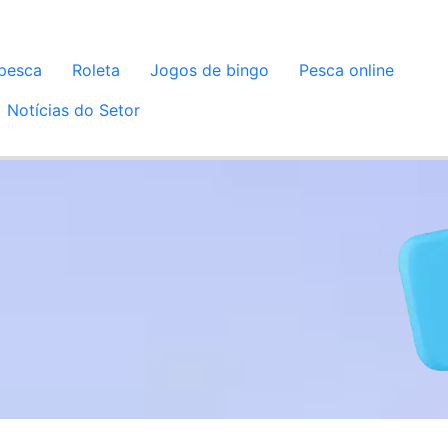
pesca
Roleta
Jogos de bingo
Pesca online
Notícias do Setor