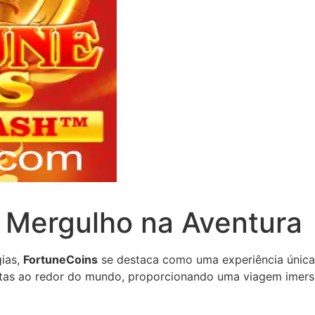
 Mergulho na Aventura
gias,
FortuneCoins
se destaca como uma experiência única
stas ao redor do mundo, proporcionando uma viagem imersiv