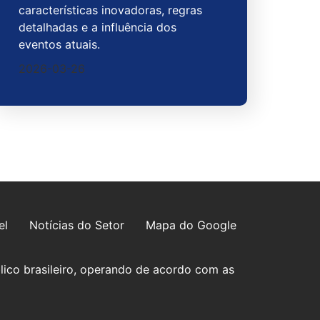
características inovadoras, regras
detalhadas e a influência dos
eventos atuais.
2026-03-26
el
Notícias do Setor
Mapa do Google
lico brasileiro, operando de acordo com as