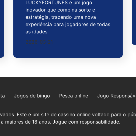
LUCKYFORTUNES é um jogo
inovador que combina sorte e
estratégia, trazendo uma nova
experiência para jogadores de todas
as idades.
2026-03-21
ta
Jogos de bingo
Pesca online
Jogo Responsáv
ados. Este é um site de cassino online voltado para o púb
as a maiores de 18 anos. Jogue com responsabilidade.