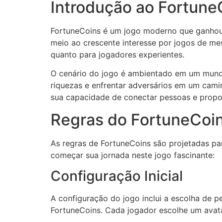
Introdução ao Fortune
FortuneCoins é um jogo moderno que ganhou 
meio ao crescente interesse por jogos de mes
quanto para jogadores experientes.
O cenário do jogo é ambientado em um mundo f
riquezas e enfrentar adversários em um cami
sua capacidade de conectar pessoas e propor
Regras do FortuneCoi
As regras de FortuneCoins são projetadas pa
começar sua jornada neste jogo fascinante:
Configuração Inicial
A configuração do jogo inclui a escolha de 
FortuneCoins. Cada jogador escolhe um avatar