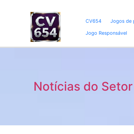
CV654
Jogos de 
Jogo Responsável
Notícias do Setor