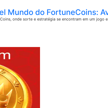
vel Mundo do FortuneCoins: Av
Coins, onde sorte e estratégia se encontram em um jogo 